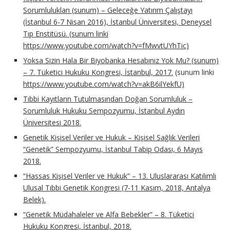
Sorumlulukları (sunum) – Geleceğe Yatırım Çalıştayı
(İstanbul 6-7 Nisan 2016), İstanbul Üniversitesi, Deneysel
Tıp Enstitüsü. (sunum linki
https://www.youtube.com/watch?v=fMwvtUYhTic)
Yoksa Sizin Hala Bir Biyobanka Hesabınız Yok Mu? (sunum)
– 7. Tüketici Hukuku Kongresi, İstanbul, 2017.
(sunum linki
https://www.youtube.com/watch?v=akB6ilYekfU)
Tıbbi Kayıtların Tutulmasından Doğan Sorumluluk –
Sorumluluk Hukuku Sempozyumu, İstanbul Aydın
Üniversitesi 2018.
Genetik Kişisel Veriler ve Hukuk – Kişisel Sağlık Verileri
“Genetik” Sempozyumu, İstanbul Tabip Odası, 6 Mayıs
2018.
“Hassas Kişisel Veriler ve Hukuk” – 13. Uluslararası Katılımlı
Ulusal Tıbbi Genetik Kongresi (7-11 Kasım, 2018, Antalya
Belek).
“Genetik Müdahaleler ve Alfa Bebekler” – 8. Tüketici
Hukuku Kongresi, İstanbul, 2018.