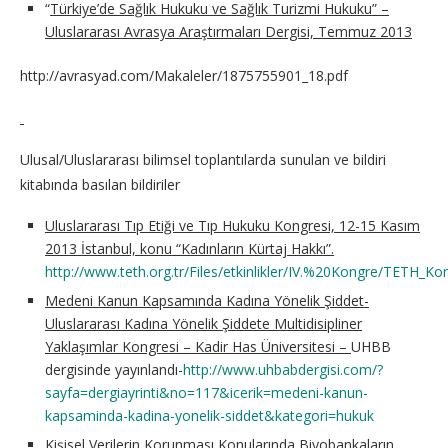
“
Türkiye’de Sağlık Hukuku ve Sağlık Turizmi Hukuku” –
Uluslararası Avrasya Araştırmaları Dergisi, Temmuz 2013
http://avrasyad.com/Makaleler/1875755901_18.pdf
Ulusal/Uluslararası bilimsel toplantılarda sunulan ve bildiri
kitabında basılan bildiriler
Uluslararası Tıp Etiği ve Tıp Hukuku Kongresi, 12-15 Kasım
2013 İstanbul, konu “Kadınların Kürtaj Hakkı”.
http://www.teth.org.tr/Files/etkinlikler/IV.%20Kongre/TETH_
Medeni Kanun Kapsamında Kadına Yönelik Şiddet-
Uluslararası Kadına Yönelik Şiddete Multidisipliner
Yaklaşımlar Kongresi – Kadir Has Üniversitesi –
UHBB
dergisinde yayınlandı-
http://www.uhbabdergisi.com/?
sayfa=dergiayrinti&no=117&icerik=medeni-kanun-
kapsaminda-kadina-yonelik-siddet&kategori=hukuk
Kişisel Verilerin Korunması Konularında Biyobankaların