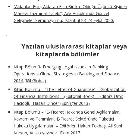
“Aldatılan Eşin, Aldatan Eşin Birlikte Olduğu Üçüncü Kişiden
Manevi Tazminat Talebi”, Aile Hukuku’nda Güncel
Gelişmeler Sempozyumu, İstanbul 23-24 Eylül 2020.
Yazılan uluslararası kitaplar veya
kitaplarda bölümler
Kitap Bölümü- Emerging Legal Issues in Banking
Operations – Global Strategies in Banking and Finance,
2014 (IGI Global)
Kitap Bölümü – “The Letter of Guarantee” – Globalization
Of Financial Institutions – (Editorial Book) – Editors Ümit
Hacıoğlu, Hasan Dinçer (Springer 2013)
Kitap Bölümü – “E-Ticaret Hakkında Genel Açıklamalar,
Kavram ve Tanımlar”, E-Ticaret Sektöründe Tüketici
Hukuku Uygulamaları – Editörler: Hakan Tokbaş, Ali Suphi
Kurşun, Aristo yayınevi, Ekim 2017.