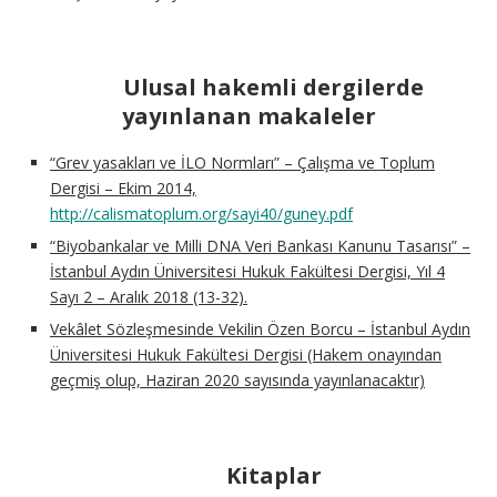
Ulusal hakemli dergilerde
yayınlanan makaleler
“Grev yasakları ve İLO Normları” – Çalışma ve Toplum
Dergisi – Ekim 2014,
http://calismatoplum.org/sayi40/guney.pdf
“Biyobankalar ve Milli DNA Veri Bankası Kanunu Tasarısı” –
İstanbul Aydın Üniversitesi Hukuk Fakültesi Dergisi,
Yıl 4
Sayı 2 – Aralık 2018 (13-32).
Vekâlet Sözleşmesinde Vekilin Özen Borcu – İstanbul Aydın
Üniversitesi Hukuk Fakültesi Dergisi (Hakem onayından
geçmiş olup, Haziran 2020 sayısında yayınlanacaktır)
Kitaplar